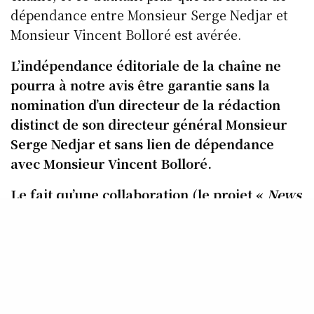
dépendance entre Monsieur Serge Nedjar et
Monsieur Vincent Bolloré est avérée.
L’indépendance éditoriale de la chaîne ne
pourra à notre avis être garantie sans la
nomination d’un directeur de la rédaction
distinct de son directeur général Monsieur
Serge Nedjar et sans lien de dépendance
avec Monsieur Vincent Bolloré.
Le fait qu’une collaboration (le projet «
News
factory
»), sans autre précision à ce stade,
entre iTELE et la société Matin Plus soit
actuellement envisagée (les salariés de
Direct Matin étant d’ailleurs sur le point
d’emménager dans les mêmes locaux que
ceux d’iTELE) suscite aussi des