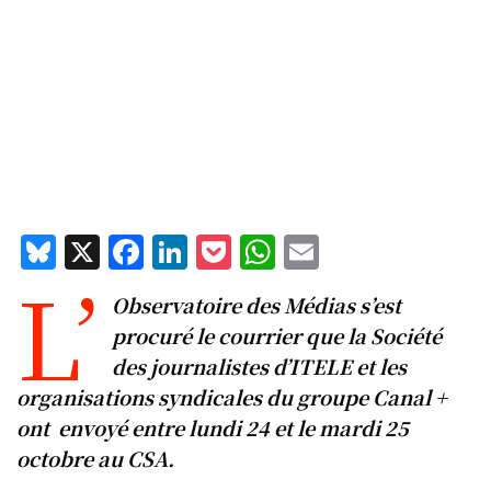
Bl
X
F
Li
P
W
E
L’
u
a
n
o
h
m
Observatoire des Médias s’est
e
c
k
c
at
ai
procuré le courrier que la Société
s
e
e
k
s
l
des journalistes d’ITELE et les
k
b
d
et
A
organisations syndicales du groupe Canal +
y
o
I
p
ont envoyé entre lundi 24 et le mardi 25
o
n
p
octobre au CSA.