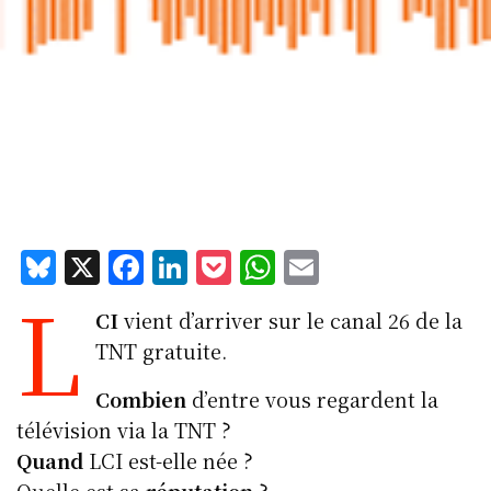
Bl
X
F
Li
P
W
E
L
u
a
n
o
h
m
CI
vient d’arriver sur le canal 26 de la
e
c
k
c
at
ai
TNT gratuite.
s
e
e
k
s
l
k
b
d
et
A
Combien
d’entre vous regardent la
télévision via la TNT ?
y
o
I
p
Quand
LCI est-elle née ?
o
n
p
Quelle est sa
réputation
?