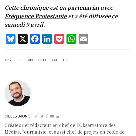
Cette chronique est un partenariat avec
Fréquence Protestante
et a été diffusée ce
samedi 9 avril.
Bl
X
F
Li
P
W
E
u
a
n
o
h
m
e
c
k
c
at
ai
TAGS
CPI
ITELE
LCI
TF1
s
e
e
k
s
l
k
b
d
et
A
y
o
I
p
o
n
p
k
GILLES BRUNO
Créateur et rédacteur en chef de L'Observatoire des
Médias. Journaliste, et aussi chef de projets en école de