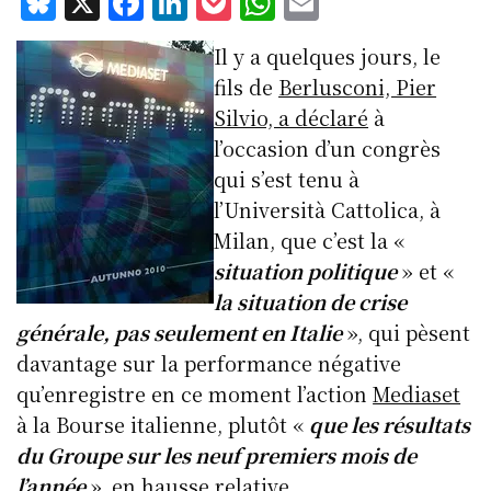
Bl
X
F
Li
P
W
E
u
a
n
o
h
m
Il y a quelques jours, le
e
c
k
c
at
ai
fils de
Berlusconi, Pier
s
e
e
k
s
l
Silvio, a déclaré
à
k
b
d
et
A
l’occasion d’un congrès
y
o
I
p
qui s’est tenu à
o
n
p
l’Università Cattolica, à
k
Milan, que c’est la «
situation politique
» et «
la situation de crise
générale, pas seulement en Italie
», qui pèsent
davantage sur la performance négative
qu’enregistre en ce moment l’action
Mediaset
à la Bourse italienne, plutôt «
que les résultats
du Groupe sur les neuf premiers mois de
l’année
»,
en hausse relative
.