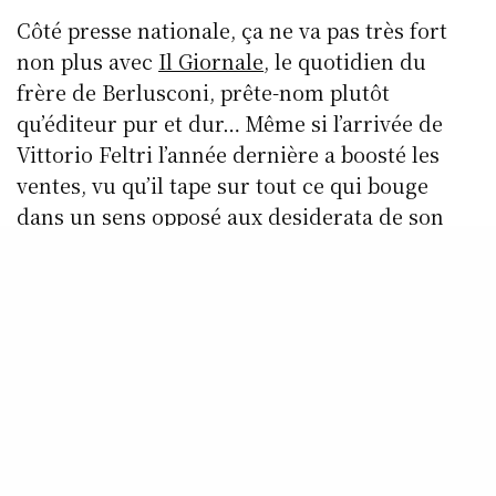
Côté presse nationale, ça ne va pas très fort
non plus avec
Il Giornale
, le quotidien du
frère de Berlusconi, prête-nom plutôt
qu’éditeur pur et dur… Même si l’arrivée de
Vittorio Feltri l’année dernière a boosté les
ventes, vu qu’il tape sur tout ce qui bouge
dans un sens opposé aux desiderata de son
patron (il vient d’ailleurs d’être
suspendu trois
mois par l’ordre des journalistes
, pour avoir
violé la déontologie du métier…), les résultats
financiers sont encore dans le rouge et la
seule raison pour laquelle la famille
Berlusconi le garde, c’est qu’il s’agit d’un
formidable outil d’influence et de
propagande…