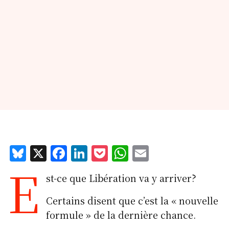
Bl
X
F
Li
P
W
E
E
u
a
n
o
h
m
st-ce que Libération va y arriver?
e
c
k
c
at
ai
s
e
e
k
s
l
Certains disent que c’est la « nouvelle
k
b
d
et
A
formule » de la dernière chance.