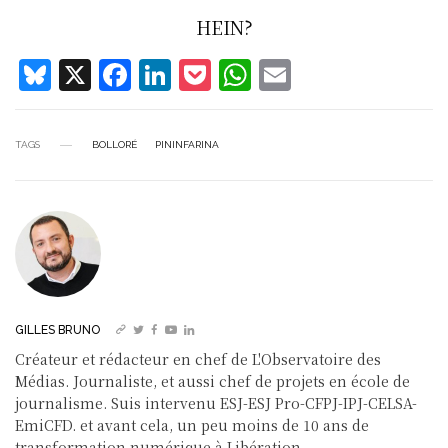
HEIN?
Bl
X
F
Li
P
W
E
u
a
n
o
h
m
e
c
k
c
at
ai
TAGS
BOLLORÉ
PININFARINA
s
e
e
k
s
l
k
b
d
et
A
y
o
I
p
o
n
p
k
GILLES BRUNO
Créateur et rédacteur en chef de L'Observatoire des
Médias. Journaliste, et aussi chef de projets en école de
journalisme. Suis intervenu ESJ-ESJ Pro-CFPJ-IPJ-CELSA-
EmiCFD. et avant cela, un peu moins de 10 ans de
transformation numérique à Libération.