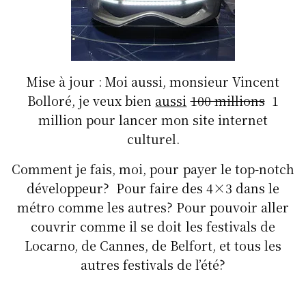
o
n
p
k
Mise à jour : Moi aussi, monsieur Vincent
Bolloré, je veux bien
aussi
100 millions
1
million pour lancer mon site internet
culturel.
Comment je fais, moi, pour payer le top-notch
développeur? Pour faire des 4×3 dans le
métro comme les autres? Pour pouvoir aller
couvrir comme il se doit les festivals de
Locarno, de Cannes, de Belfort, et tous les
autres festivals de l’été?