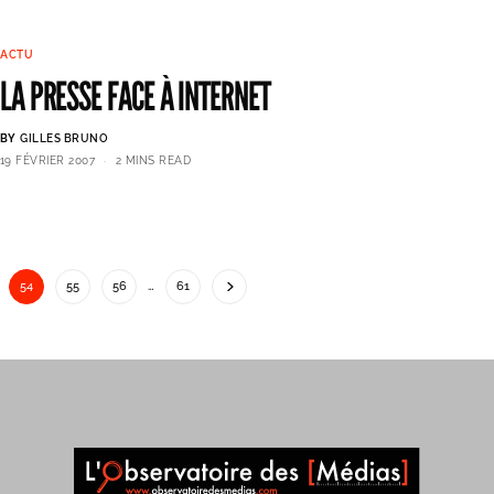
ACTU
LA PRESSE FACE À INTERNET
BY
GILLES BRUNO
19 FÉVRIER 2007
2 MINS READ
54
55
56
…
61