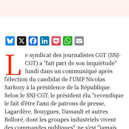
Bl
X
F
Li
P
W
E
L
u
a
n
o
h
m
e syndicat des journalistes CGT (SNJ-
e
c
k
c
at
ai
CGT) a "fait part de son inquiétude"
s
e
e
k
s
l
lundi dans un communiqué après
k
b
d
et
A
l'élection du candidat de l'UMP Nicolas
y
o
I
p
Sarkozy à la présidence de la République.
o
n
p
Selon le SNJ-CGT, le président élu "revendique
k
le fait d'être l'ami de patrons de presse,
Lagardère, Bouygues, Dassault et autres
Bolloré, dont les groupes industriels vivent
des commandes publiques", ne s'est "jamais