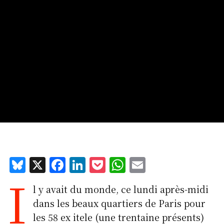
Bl
X
F
Li
P
W
E
I
u
a
n
o
h
m
l y avait du monde, ce lundi après-midi
e
c
k
c
at
ai
dans les beaux quartiers de Paris pour
s
e
e
k
s
l
les 58 ex itele (une trentaine présents)