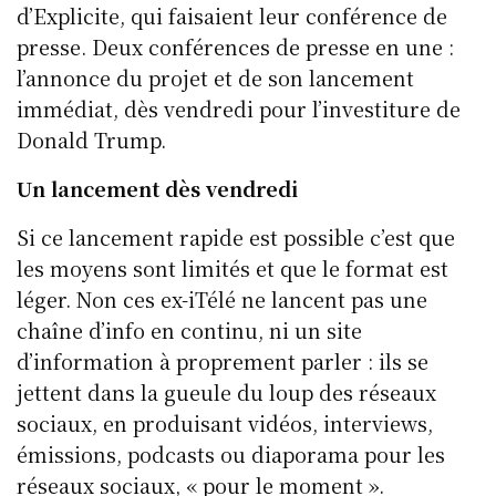
k
b
d
et
A
d’Explicite, qui faisaient leur conférence de
y
o
I
p
presse. Deux conférences de presse en une :
o
n
p
l’annonce du projet et de son lancement
k
immédiat, dès vendredi pour l’investiture de
Donald Trump.
Un lancement dès vendredi
Si ce lancement rapide est possible c’est que
les moyens sont limités et que le format est
léger. Non ces ex-iTélé ne lancent pas une
chaîne d’info en continu, ni un site
d’information à proprement parler : ils se
jettent dans la gueule du loup des réseaux
sociaux, en produisant vidéos, interviews,
émissions, podcasts ou diaporama pour les
réseaux sociaux, « pour le moment ».