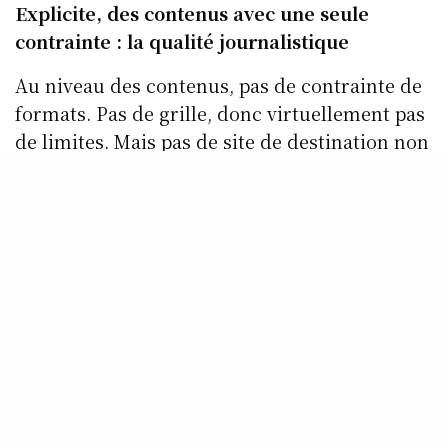
Explicite, des contenus avec une seule
contrainte : la qualité journalistique
Au niveau des contenus, pas de contrainte de
formats. Pas de grille, donc virtuellement pas
de limites. Mais pas de site de destination non
plus pour les héberger : « on vous proposera
une sorte de chaîne info à la demande »,
annonce Olivier Ravanello.
Reportages, courts ou longs, ou alors
plusieurs épisodes dans la journée d’un même
reportage feuilletonnant.
La proposition convainc un peu moins lorsque
l’équipe nous propose de « passer au crible les
grandes mesures des candidats à la