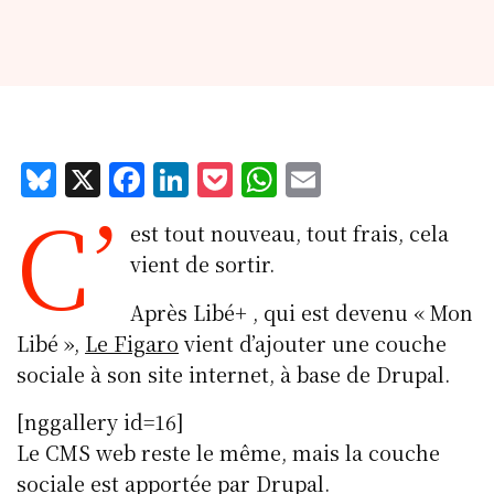
Bl
X
F
Li
P
W
E
C’
u
a
n
o
h
m
est tout nouveau, tout frais, cela
e
c
k
c
at
ai
vient de sortir.
s
e
e
k
s
l
k
b
d
et
A
Après Libé+ , qui est devenu « Mon
Libé »,
Le Figaro
vient d’ajouter une couche
y
o
I
p
sociale à son site internet, à base de Drupal.
o
n
p
k
[nggallery id=16]
Le CMS web reste le même, mais la couche
sociale est apportée par Drupal.