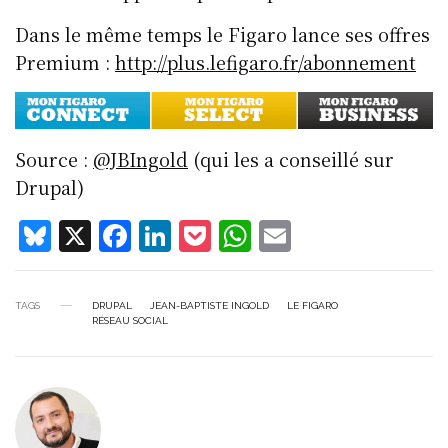
Dans le même temps le Figaro lance ses offres
Premium :
http://plus.lefigaro.fr/abonnement
Source :
@JBIngold
(qui les a conseillé sur
Drupal)
Bl
X
F
Li
P
W
E
u
a
n
o
h
m
e
c
k
c
at
ai
TAGS
DRUPAL
JEAN-BAPTISTE INGOLD
LE FIGARO
s
e
e
k
s
l
RÉSEAU SOCIAL
k
b
d
et
A
y
o
I
p
o
n
p