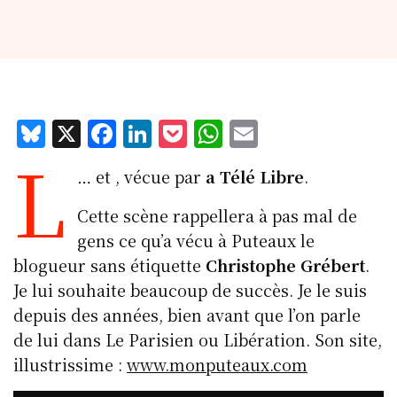
Bl
X
F
Li
P
W
E
L
u
a
n
o
h
m
… et , vécue par
a Télé Libre
.
e
c
k
c
at
ai
s
e
e
k
s
l
Cette scène rappellera à pas mal de
k
b
d
et
A
gens ce qu’a vécu à Puteaux le
blogueur sans étiquette
Christophe Grébert
.
y
o
I
p
Je lui souhaite beaucoup de succès. Je le suis
o
n
p
depuis des années, bien avant que l’on parle
k
de lui dans Le Parisien ou Libération. Son site,
illustrissime :
www.monputeaux.com