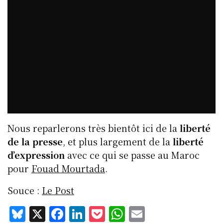
Nous reparlerons très bientôt ici de la
liberté
de la presse
, et plus largement de la
liberté
d’expression
avec ce qui se passe au Maroc
pour
Fouad Mourtada
.
Souce :
Le Post
Bl
X
F
Li
P
W
E