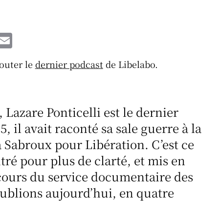
W
E
h
m
couter le
dernier podcast
de Libelabo.
t
ai
l
A
, Lazare Ponticelli est le dernier
p
5, il avait raconté sa sale guerre à la
p
 Sabroux pour Libération. C’est ce
tré pour plus de clarté, et mis en
cours du service documentaire des
ublions aujourd’hui, en quatre