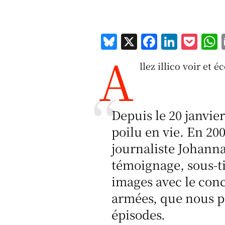
Bl
X
F
Li
P
A
u
a
n
o
llez illico voir et é
e
c
k
c
a
s
e
e
k
s
k
b
d
et
Depuis le 20 janvier
y
o
I
poilu en vie. En 200
o
n
journaliste Johanna
k
témoignage, sous-ti
images avec le con
armées, que nous p
épisodes.