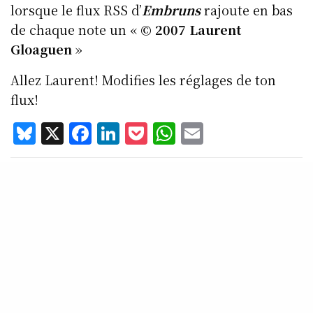
lorsque le flux RSS d’
Embruns
rajoute en bas
de chaque note un «
© 2007 Laurent
Gloaguen
»
Allez Laurent! Modifies les réglages de ton
flux!
Bl
X
F
Li
P
W
E
u
a
n
o
h
m
e
c
k
c
at
ai
TAGS
BLOG
s
e
e
k
s
l
k
b
d
et
A
y
o
I
p
o
n
p
k
GILLES BRUNO