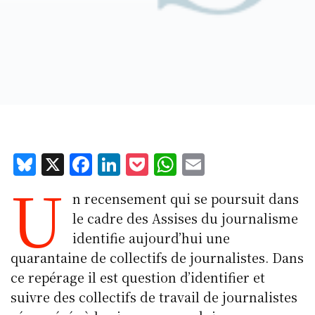
Bl
X
F
Li
P
W
E
U
u
a
n
o
h
m
n recensement qui se poursuit dans
e
c
k
c
at
ai
le cadre des Assises du journalisme
s
e
e
k
s
l
identifie aujourd’hui une
k
b
d
et
A
quarantaine de collectifs de journalistes. Dans
y
o
I
p
ce repérage il est question d’identifier et
o
n
p
suivre des collectifs de travail de journalistes