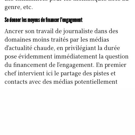
genre, etc.
Se donner les moyens de financer l’engagement
Ancrer son travail de journaliste dans des
domaines moins traités par les médias
d’actualité chaude, en privilégiant la durée
pose évidemment immédiatement la question
du financement de l’engagement. En premier
chef intervient ici le partage des pistes et
contacts avec des médias potentiellement
preneurs de propositions de sujets plus
difficiles ou exigeant, moins au cœur du
traitement dominant à un moment donné. Là
il s’agira d’indiquer le contact d’un rédacteur
en chef ou responsable de service dans un
média généraliste. Là il est souvent question