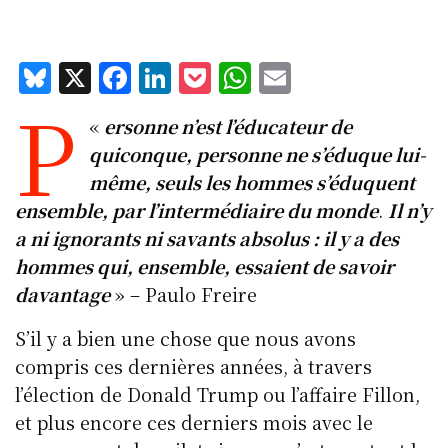
Bl
X
F
Li
P
W
E
P
u
a
n
o
h
m
«
ersonne n’est l’éducateur de
e
c
k
c
at
ai
quiconque, personne ne s’éduque lui-
s
e
e
k
s
l
même, seuls les hommes s’éduquent
k
b
d
et
A
ensemble, par l’intermédiaire du monde
.
Il n
’y
y
o
I
p
a ni ignorants ni savants absolus : il y a des
o
n
p
hommes qui, ensemble, essaient de savoir
k
davantage
» – Paulo Freire
S’il y a bien une chose que nous avons
compris ces dernières années, à travers
l’élection de Donald Trump ou l’affaire Fillon,
et plus encore ces derniers mois avec le