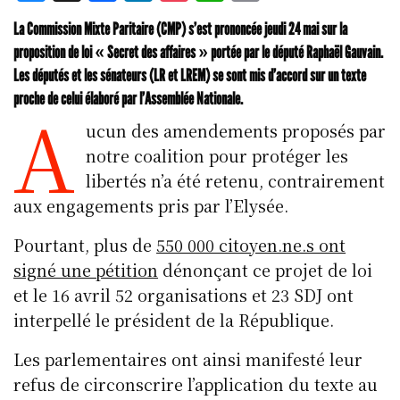
u
a
n
o
h
m
La Commission Mixte Paritaire (CMP) s’est prononcée jeudi 24 mai sur la
e
c
k
c
at
ai
proposition de loi « Secret des affaires » portée par le député Raphaël Gauvain.
s
e
e
k
s
l
Les députés et les sénateurs (LR et LREM) se sont mis d’accord sur un texte
k
b
d
et
A
proche de celui élaboré par l’Assemblée Nationale.
A
y
o
I
p
ucun des amendements proposés par
o
n
p
notre coalition pour protéger les
k
libertés n’a été retenu, contrairement
aux engagements pris par l’Elysée.
Pourtant, plus de
550 000 citoyen.ne.s ont
signé une pétition
dénonçant ce projet de loi
et le 16 avril 52 organisations et 23 SDJ ont
interpellé le président de la République.
Les parlementaires ont ainsi manifesté leur
refus de circonscrire l’application du texte au