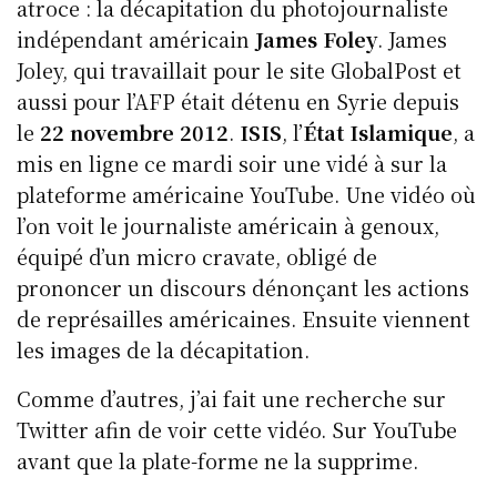
k
b
d
et
A
atroce : la décapitation du photojournaliste
y
o
I
p
indépendant américain
James Foley
. James
o
n
p
Joley, qui travaillait pour le site GlobalPost et
k
aussi pour l’AFP était détenu en Syrie depuis
le
22 novembre 2012
.
ISIS
, l’
État Islamique
, a
mis en ligne ce mardi soir une vidé à sur la
plateforme américaine YouTube. Une vidéo où
l’on voit le journaliste américain à genoux,
équipé d’un micro cravate, obligé de
prononcer un discours dénonçant les actions
de représailles américaines. Ensuite viennent
les images de la décapitation.
Comme d’autres, j’ai fait une recherche sur
Twitter afin de voir cette vidéo. Sur YouTube
avant que la plate-forme ne la supprime.