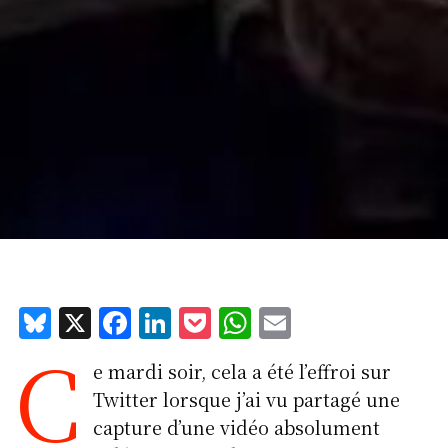
Bl
X
F
Li
P
W
E
C
u
a
n
o
h
m
e mardi soir, cela a été l’effroi sur
e
c
k
c
at
ai
Twitter lorsque j’ai vu partagé une
s
e
e
k
s
l
capture d’une vidéo absolument