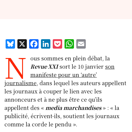
Bl
X
F
Li
P
W
E
N
u
a
n
o
h
m
ous sommes en plein débat, la
e
c
k
c
at
ai
Revue XXI
sort le 10 janvier
son
s
e
e
k
s
l
manifeste pour un ‘autre’
k
b
d
et
A
journalisme
, dans lequel les auteurs appellent
y
o
I
p
les journaux à couper le lien avec les
o
n
p
annonceurs et à ne plus être ce qu’ils
k
appellent des «
media marchandises
» : « la
publicité, écrivent-ils, soutient les journaux
comme la corde le pendu ».