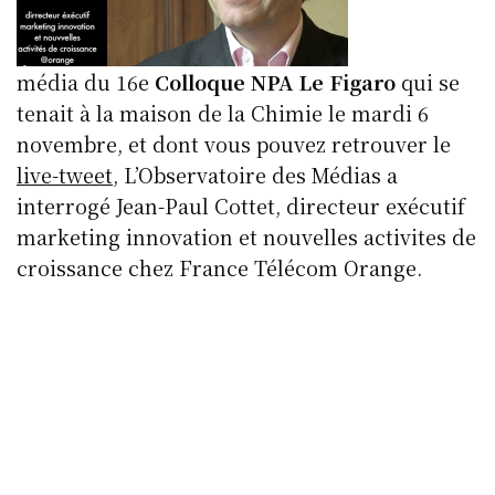
y
o
I
p
o
n
p
média du 16e
k
Colloque NPA Le Figaro
qui se
tenait à la maison de la Chimie le mardi 6
novembre, et dont vous pouvez retrouver le
live-tweet
, L’Observatoire des Médias a
interrogé Jean-Paul Cottet, directeur exécutif
marketing innovation et nouvelles activites de
croissance chez France Télécom Orange.