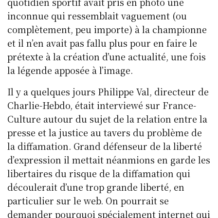
y
o
I
p
quotidien sportif avait pris en photo une
o
n
p
inconnue qui ressemblait vaguement (ou
k
complètement, peu importe) à la championne
et il n’en avait pas fallu plus pour en faire le
prétexte à la création d’une actualité, une fois
la légende apposée à l’image.
Il y a quelques jours Philippe Val, directeur de
Charlie-Hebdo, était interviewé sur France-
Culture autour du sujet de la relation entre la
presse et la justice au tavers du problème de
la diffamation. Grand défenseur de la liberté
d’expression il mettait néanmions en garde les
libertaires du risque de la diffamation qui
découlerait d’une trop grande liberté, en
particulier sur le web. On pourrait se
demander pourquoi spécialement internet qui