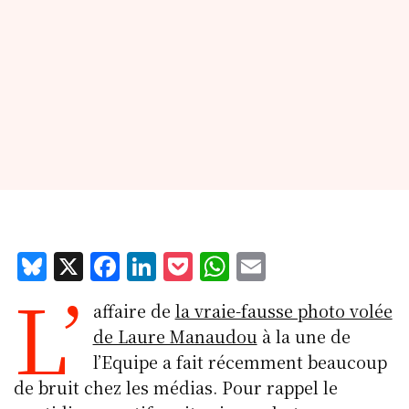
Bl
X
F
Li
P
W
E
L’
u
a
n
o
h
m
affaire de
la vraie-fausse photo volée
e
c
k
c
at
ai
de Laure Manaudou
à la une de
s
e
e
k
s
l
l’Equipe a fait récemment beaucoup
k
b
d
et
A
de bruit chez les médias. Pour rappel le