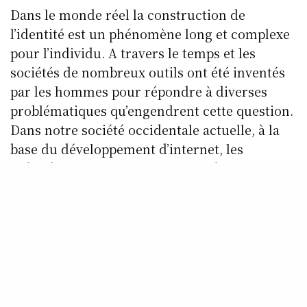
Dans le monde réel la construction de
l’identité est un phénomène long et complexe
pour l’individu. A travers le temps et les
sociétés de nombreux outils ont été inventés
par les hommes pour répondre à diverses
problématiques qu’engendrent cette question.
Dans notre société occidentale actuelle, à la
base du développement d’internet, les
individus utilisent couramment des outils
d’identification pour marquer leur existence,
présupposant ainsi celle d’une entité
supérieur garantissant la centralisation et
l’unicité de ceux-ci, et le rattachement à des
droits: l’état-civil. Comme le sous-entendait
Philippe Val cette notion est fortement liée à
celle de la justice. Pour autant cette