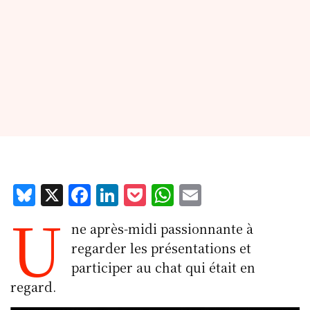
Bl
X
F
Li
P
W
E
U
u
a
n
o
h
m
ne après-midi passionnante à
e
c
k
c
at
ai
regarder les présentations et
s
e
e
k
s
l
participer au chat qui était en
k
b
d
et
A
regard.
y
o
I
p