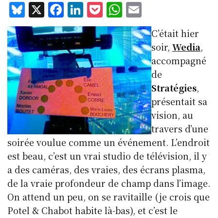
Bl
X
F
Li
P
W
E
u
a
n
o
h
m
C’était hier
e
c
k
c
at
ai
soir,
Wedia
,
s
e
e
k
s
l
accompagné
k
b
d
et
A
de
y
o
I
p
Stratégies
,
o
n
p
présentait sa
k
vision, au
travers d’une
soirée voulue comme un événement. L’endroit
est beau, c’est un vrai studio de télévision, il y
a des caméras, des vraies, des écrans plasma,
de la vraie profondeur de champ dans l’image.
On attend un peu, on se ravitaille (je crois que
Potel & Chabot habite là-bas), et c’est le