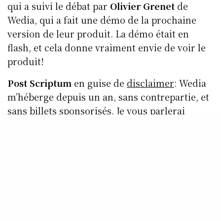
qui a suivi le débat par
Olivier Grenet
de
Wedia, qui a fait une démo de la prochaine
version de leur produit. La démo était en
flash, et cela donne vraiment envie de voir le
produit!
Post Scriptum
en guise de
disclaimer
: Wedia
m’héberge depuis un an, sans contrepartie, et
sans billets sponsorisés. Je vous parlerai
bientôt des réalisations et des projets de leurs
concurrents.
Mise à jour
: Wedia a mis en ligne
l’intégralité
de la présentation
et du débat, dans un
lecteur vidéo chapîtré :