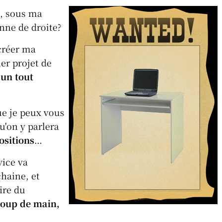
h
m
e, sous ma
t
ai
nne de droite?
l
A
 créer ma
er projet de
p
 un tout
p
que je peux vous
u'on y parlera
ositions
…
vice va
haine, et
ire du
coup de main,