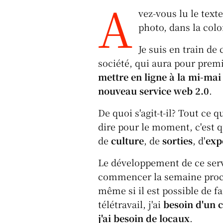
A
u
a
n
o
vez-vous lu le text
e
c
k
c
a
photo, dans la colo
s
e
e
k
s
k
b
d
et
Je suis en train de
société, qui aura pour premi
y
o
I
mettre en ligne à la mi-mai
o
n
nouveau service web 2.0
.
k
De quoi s'agit-t-il? Tout ce 
dire pour le moment, c'est q
de
culture
, de
sorties
, d'
exp
Le développement de ce ser
commencer la semaine proc
même si il est possible de fa
télétravail, j'ai
besoin d'un 
j'ai besoin de locaux
.