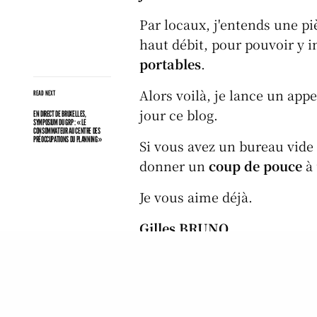
Par locaux, j'entends une p
haut débit, pour pouvoir y i
portables
.
Alors voilà, je lance un app
READ NEXT
jour ce blog.
EN DIRECT DE BRUXELLES,
SYMPOSIUM DU GRP : «LE
CONSOMMATEUR AU CENTRE DES
PRÉOCCUPATIONS DU PLANNING»
Si vous avez un bureau vide 
donner un
coup de pouce
à 
Je vous aime déjà.
Gilles BRUNO
Bl
X
F
Li
P