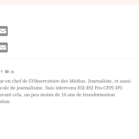
W
E
h
m
W
E
t
ai
h
m
l
t
ai
A
l
p
ur en chef de L'Observatoire des Médias. Journaliste, et aussi
A
p
école de journalisme. Suis intervenu ESJ-ESJ Pro-CFPJ-IPJ-
p
vant cela, un peu moins de 10 ans de transformation
tion.
p