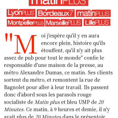
s
e
e
k
s
l
k
b
d
et
A
y
o
I
p
"M
o
n
p
oi j'espère qu'il y en aura
k
encore plein, histoire qu'ils
étouffent, qu'il n'y ait plus
assez de pub pour tout le monde" confie le
responsable d'une maison de la presse, au
métro Alexandre Dumas, ce matin. Ses clients
sortent du métro, et remontent la rue de
Bagnolet pour aller à leur travail. Ils passent
donc d'abord sous les parasols rouge
socialiste de
Matin plus
et bleu UMP de
20
Minutes
. Ce matin, à 9 heures et demie, il n'y
avait plus de
20 Minutes
dans le présentoir