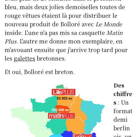
bleu, mais deux jolies demoiselles toutes de
rouge vêtues étaient là pour distribuer le
nouveau produit de Bolloré avec
Le Monde
inside. L'une n'a pas mis sa casquette
Matin
Plus
. L'autre me donne mon exemplaire, en
m'avouant ensuite que j'arrive trop tard pour
les
galettes
bretonnes.
Et oui, Bolloré est breton.
Des
chiffre
s
: Un
format
demi
berlin
ois, un