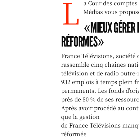
L
a Cour des comptes
e
c
k
c
a
Médias vous propos
s
e
e
k
s
«MIEUX GÉRER L
k
b
d
et
y
o
I
RÉFORMES»
o
n
k
France Télévisions, société 
rassemble cinq chaînes nati
télévision et de radio outre-
932 emplois à temps plein fi
permanents. Les fonds d’ori
près de 80 % de ses ressourc
Après avoir procédé au contr
que la gestion
de France Télévisions manque
réformée