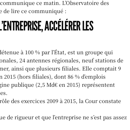
 communique ce matin. L’Observatoire des
t
ai
e de lire ce communiqué :
l
’ENTREPRISE, ACCÉLÉRER LES
A
p
p
détenue à 100 % par l’État, est un groupe qui
onales, 24 antennes régionales, neuf stations de
mer, ainsi que plusieurs filiales. Elle comptait 9
n 2015 (hors filiales), dont 86 % d’emplois
gine publique (2,5 Md€ en 2015) représentent
es.
ôle des exercices 2009 à 2015, la Cour constate
 de rigueur et que l’entreprise ne s’est pas assez