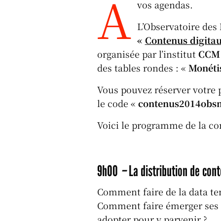
A
vos agendas.
e
c
k
c
a
s
e
e
k
s
L’Observatoire des 
k
b
d
et
«
Contenus digitau
organisée par l’institut
CCM
y
o
I
des tables rondes : «
Monétis
o
n
k
Vous pouvez réserver votre 
le code «
contenus2014obs
Voici le programme de la co
9h00
–
La distribution de con
Comment faire de la data te
Comment faire émerger ses c
adopter pour y parvenir ?