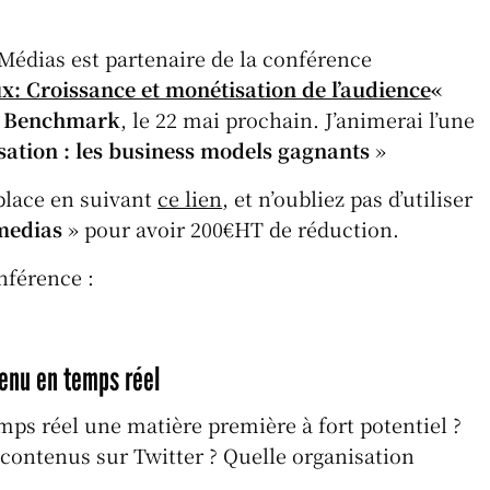
t
ai
l
Médias est partenaire de la conférence
A
x: Croissance et monétisation de l’audience
«
 Benchmark
, le 22 mai prochain. J’animerai l’une
p
ation : les business models gagnants
»
p
place en suivant
ce lien
, et n’oubliez pas d’utiliser
medias
» pour avoir 200€HT de réduction.
nférence :
tenu en temps réel
mps réel une matière première à fort potentiel ?
ontenus sur Twitter ? Quelle organisation