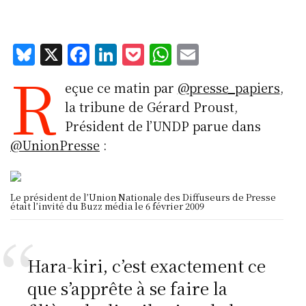
Bl
X
F
Li
P
W
E
R
u
a
n
o
h
m
eçue ce matin par
@presse_papiers
,
e
c
k
c
at
ai
la tribune de Gérard Proust,
s
e
e
k
s
l
Président de l’UNDP parue dans
k
b
d
et
A
@UnionPresse
:
y
o
I
p
o
n
p
Le président de l’Union Nationale des Diffuseurs de Presse
k
était l’invité du Buzz média le 6 février 2009
Hara-kiri, c’est exactement ce
que s’apprête à se faire la