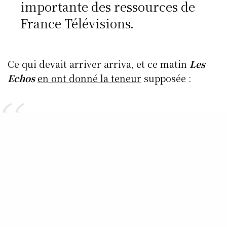
importante des ressources de
France Télévisions.
Ce qui devait arriver arriva, et ce matin
Les
Echos
en ont donné la teneur
supposée :
France Télévisions verra ses
ressources publiques
(2,5 milliards d’euros cette
année) amputées de 3,4 %
l’année prochaine, soit
l’équivalent de 85 millions
d’euros. Les autres entreprises