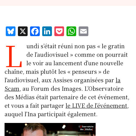
Bl
X
F
Li
P
W
E
L
u
a
n
o
h
m
undi s’était réuni non pas « le gratin
e
c
k
c
at
ai
de l’audiovisuel » comme on pourrait
s
e
e
k
s
l
le voir au lancement d’une nouvelle
k
b
d
et
A
chaîne, mais plutôt les « penseurs » de
y
o
I
p
l’audiovisuel, aux Assises organisées par
la
o
n
p
Scam
, au Forum des Images. L’Observatoire
k
des Médias était partenaire de cet événement,
et vous a fait partager
le LIVE de l’événement
,
auquel l’Ina participait également.