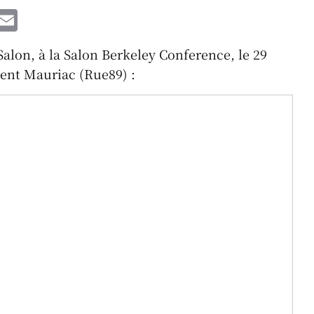
W
E
h
m
Salon, à la Salon Berkeley Conference, le 29
t
ai
ent Mauriac (Rue89) :
l
A
p
p