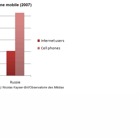
ns un ordinateur ($1 500 représente plus de trois
ian
), les portables
deviennent l’unique passerelle
A quelques années, voire quelques mois, de