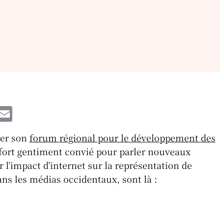
W
E
h
m
ier son
forum régional pour le développement des
t
ai
s fort gentiment convié pour parler nouveaux
l
 l’impact d’internet sur la représentation de
A
ns les médias occidentaux, sont là :
p
p