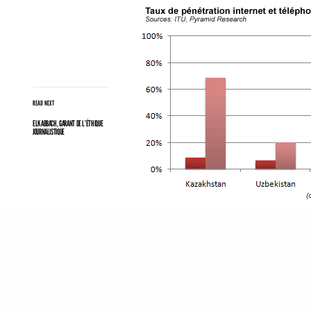
READ NEXT
ELKABBACH, GARANT DE L’ÉTHIQUE
JOURNALISTIQUE
Dans des pays où investir da
mois du salaire kazakh
méd
vers l’information digitale
. 