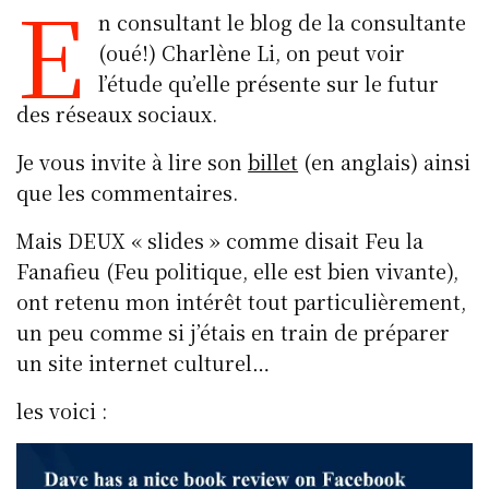
E
u
a
n
o
h
m
n consultant le blog de la consultante
e
c
k
c
at
ai
(oué!) Charlène Li, on peut voir
s
e
e
k
s
l
l’étude qu’elle présente sur le futur
k
b
d
et
A
des réseaux sociaux.
y
o
I
p
Je vous invite à lire son
billet
(en anglais) ainsi
o
n
p
que les commentaires.
k
Mais DEUX « slides » comme disait Feu la
Fanafieu (Feu politique, elle est bien vivante),
ont retenu mon intérêt tout particulièrement,
un peu comme si j’étais en train de préparer
un site internet culturel…
les voici :