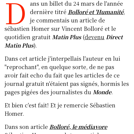
D
ans un billet du 24 mars de l'année
e
c
k
c
at
ai
dernière titré
Bolloré et 'Humanité
,
s
e
e
k
s
l
je commentais un article de
k
b
d
et
A
sébastien Homer sur Vincent Bolloré et le
y
o
I
p
quotidien gratuit
Matin Plus
(
devenu
Direct
o
n
p
Matin Plus
).
k
Dans cet article j'interpellais l'auteur en lui
"reprochant", en quelque sorte, de ne pas
avoir fait echo du fait que les articles de ce
journal gratuit n'étaient pas signés, hormis les
pages pigées des journalistes du
Monde
.
Et bien c'est fait! Et je remercie Sébastien
Homer.
Dans son article
Bolloré, le médiavore