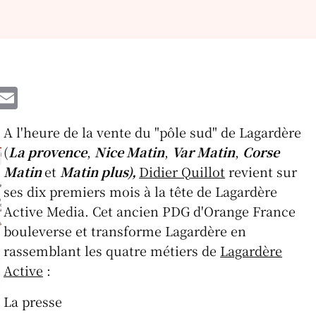
W
E
h
m
A l'heure de la vente du "pôle sud" de Lagardère
t
ai
(
La provence
,
Nice Matin
,
Var Matin
,
Corse
l
Matin
et
Matin plus),
Didier Quillot
revient sur
A
ses dix premiers mois à la tête de Lagardère
p
Active Media. Cet ancien PDG d'Orange France
p
bouleverse et transforme Lagardère en
rassemblant les quatre métiers de
Lagardère
Active
:
La presse