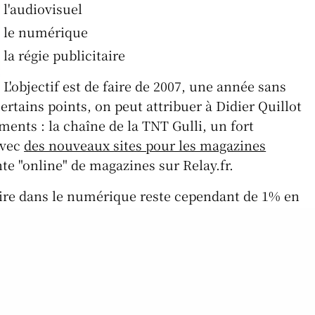
l'audiovisuel
le numérique
la régie publicitaire
L'objectif est de faire de 2007, une année sans
certains points, on peut attribuer à Didier Quillot
ents : la chaîne de la TNT Gulli, un fort
avec
des nouveaux sites pour les magazines
e "online" de magazines sur Relay.fr.
faire dans le numérique reste cependant de 1% en
nce du marché publicitaire sur le net, gageons
ortement. C'est pourquoi Lagardère mise fortement
tamment avec la vidéo online et le Web 2.0. Les
oute les prochains axes de développement. Ces
s face à la concurrence des "Pure Players"
depuis déjà bien longtemps ?