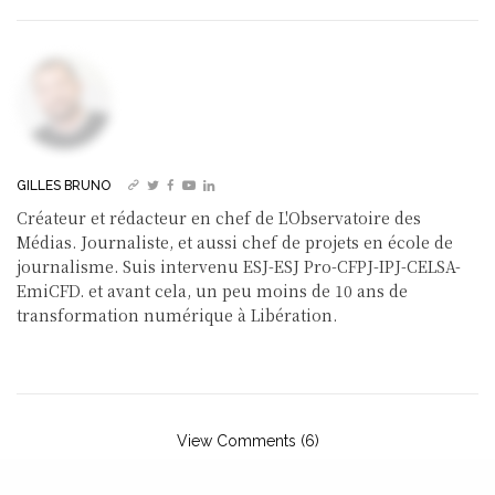
s
e
e
k
s
l
y
o
I
p
k
b
d
et
A
o
n
p
y
o
I
p
k
o
n
p
k
GILLES BRUNO
Créateur et rédacteur en chef de L'Observatoire des
Médias. Journaliste, et aussi chef de projets en école de
journalisme. Suis intervenu ESJ-ESJ Pro-CFPJ-IPJ-CELSA-
EmiCFD. et avant cela, un peu moins de 10 ans de
transformation numérique à Libération.
View Comments (6)