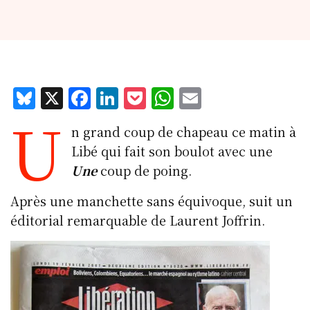
Bl
X
F
Li
P
W
E
U
u
a
n
o
h
m
n grand coup de chapeau ce matin à
e
c
k
c
at
ai
Libé qui fait son boulot avec une
s
e
e
k
s
l
Une
coup de poing.
k
b
d
et
A
Après une manchette sans équivoque, suit un
y
o
I
p
éditorial remarquable de Laurent Joffrin.
o
n
p
k