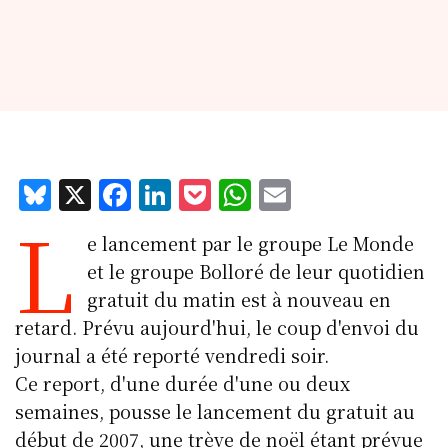
Bl
X
F
Li
P
W
E
L
u
a
n
o
h
m
e lancement par le groupe Le Monde
e
c
k
c
at
ai
et le groupe Bolloré de leur quotidien
s
e
e
k
s
l
gratuit du matin est à nouveau en
k
b
d
et
A
retard. Prévu aujourd'hui, le coup d'envoi du
y
o
I
p
journal a été reporté vendredi soir.
o
n
p
Ce report, d'une durée d'une ou deux
k
semaines, pousse le lancement du gratuit au
début de 2007, une trève de noël étant prévue