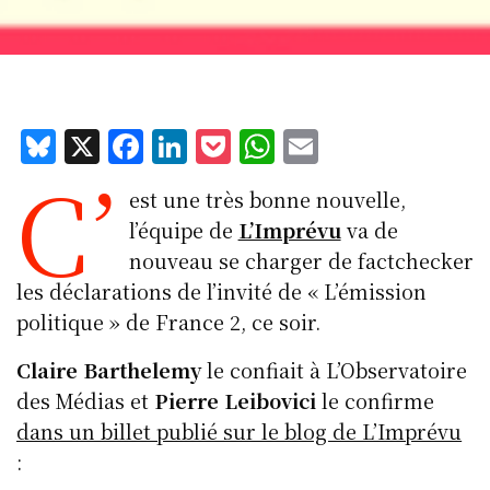
Bl
X
F
Li
P
W
E
C’
u
a
n
o
h
m
est une très bonne nouvelle,
e
c
k
c
at
ai
l’équipe de
L’Imprévu
va de
s
e
e
k
s
l
nouveau se charger de factchecker
k
b
d
et
A
les déclarations de l’invité de « L’émission
y
o
I
p
politique » de France 2, ce soir.
o
n
p
Claire Barthelemy
le confiait à L’Observatoire
k
des Médias et
Pierre Leibovici
le confirme
dans un billet publié sur le blog de L’Imprévu
: