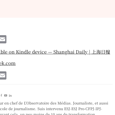
W
E
h
m
able on Kindle device — Shanghai Daily | 上海日报
t
ai
l
eek.com
A
W
E
p
h
m
p
t
ai
l
ur en chef de L'Observatoire des Médias. Journaliste, et aussi
A
école de journalisme. Suis intervenu ESJ-ESJ Pro-CFPJ-IPJ-
vant cela, un peu moins de 10 ans de transformation