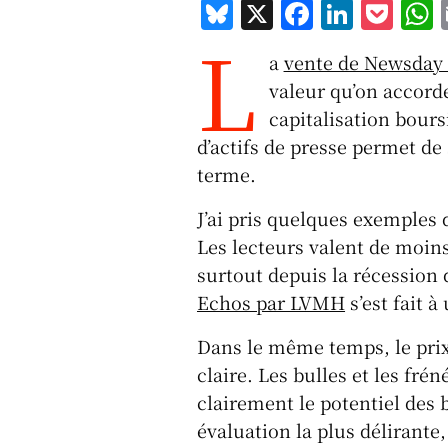
Bl
X
F
Li
P
L
u
a
n
o
a
vente de Newsday 
e
c
k
c
a
valeur qu’on accorde
s
e
e
k
s
capitalisation boursi
k
b
d
et
d’actifs de presse permet de 
y
o
I
terme.
o
n
J’ai pris quelques exemples 
k
Les lecteurs valent de moin
surtout depuis la récession
Echos par LVMH
s’est fait 
Dans le même temps, le prix 
claire. Les bulles et les fr
clairement le potentiel des
évaluation la plus délirante