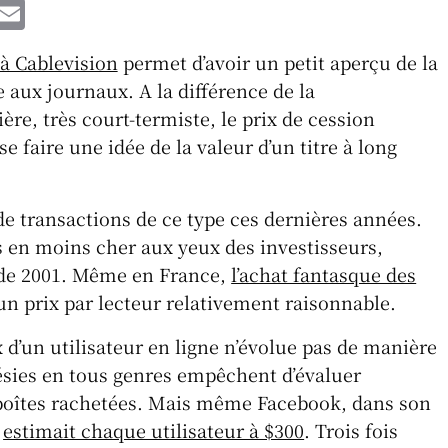
W
E
h
m
à Cablevision
permet d’avoir un petit aperçu de la
t
ai
 aux journaux. A la différence de la
l
ère, très court-termiste, le prix de cession
A
se faire une idée de la valeur d’un titre à long
p
p
de transactions de ce type ces dernières années.
s en moins cher aux yeux des investisseurs,
 de 2001. Même en France,
l’achat fantasque des
à un prix par lecteur relativement raisonnable.
d’un utilisateur en ligne n’évolue pas de manière
énésies en tous genres empêchent d’évaluer
 boîtes rachetées. Mais même Facebook, dans son
,
estimait chaque utilisateur à $300
. Trois fois