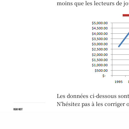
moins que les lecteurs de 
Les données ci-dessous sont t
N’hésitez pas à les corriger 
READ NEXT
Offline
MAIS AU FAIT, COMMENT ÇA MARCHE,
RUBY ON RAILS?