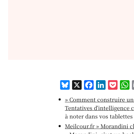
Bl
X
F
Li
P
u
a
n
o
» Comment construire une
e
c
k
c
a
Tentatives d’intelligence c
s
e
e
k
s
à noter dans vos tablettes
k
b
d
et
Meilcour.fr » Morandini ch
y
o
I