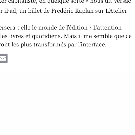
er capitaliste, en quelque sorte » nous dit Versac
p
 iPad, un billet de Frédéric Kaplan sur L’Atelier
rsera-t-elle le monde de l’édition ? L’attention
 les livres et quotidiens. Mais il me semble que ce
ont les plus transformés par l’interface.
W
E
h
m
t
ai
l
ur en chef de L'Observatoire des Médias. Journaliste, et aussi
A
école de journalisme. Suis intervenu ESJ-ESJ Pro-CFPJ-IPJ-
p
vant cela, un peu moins de 10 ans de transformation
tion.
p