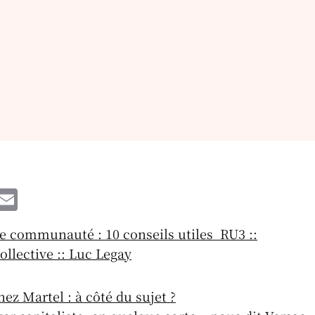
W
E
h
m
 communauté : 10 conseils utiles RU3 ::
t
ai
ollective :: Luc Legay
l
A
ez Martel : à côté du sujet ?
p