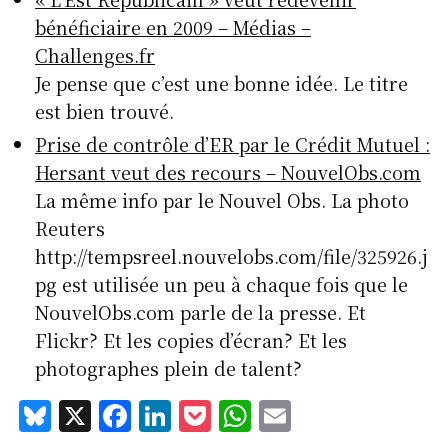
e
c
k
c
at
ai
bénéficiaire en 2009 – Médias –
s
e
e
k
s
l
Challenges.fr
k
b
d
et
A
Je pense que c’est une bonne idée. Le titre
y
o
I
p
est bien trouvé.
o
n
p
Prise de contrôle d’ER par le Crédit Mutuel :
k
Hersant veut des recours – NouvelObs.com
La même info par le Nouvel Obs. La photo
Reuters
http://tempsreel.nouvelobs.com/file/325926.j
pg est utilisée un peu à chaque fois que le
NouvelObs.com parle de la presse. Et
Flickr? Et les copies d’écran? Et les
photographes plein de talent?
Bl
X
F
Li
P
W
E