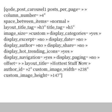
[qode_post_carousel1 posts_per_page= » »
column_number= »4″
space_between_items= »normal »
layout_title_tag= »h3″ title_tag= »h5″
image_size= »custom » display_categories= »yes »
display_excerpt= »no » display_date= »no »
display_author= »no » display_share= »no »
display_hot_trending_icons= »yes »
display_navigation= »yes » display_paging= »no »
offset= » » layout_title= »Hottest Stuff Now »
author_id= »2″ custom_image_width= »238″
custom_image_height= »147″]