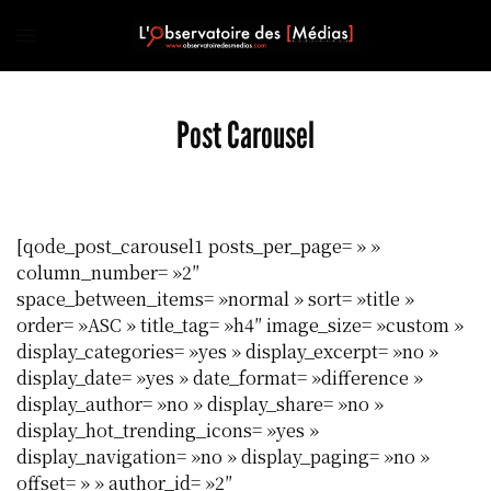
Post Carousel
[qode_post_carousel1 posts_per_page= » »
column_number= »2″
space_between_items= »normal » sort= »title »
order= »ASC » title_tag= »h4″ image_size= »custom »
display_categories= »yes » display_excerpt= »no »
display_date= »yes » date_format= »difference »
display_author= »no » display_share= »no »
display_hot_trending_icons= »yes »
display_navigation= »no » display_paging= »no »
offset= » » author_id= »2″