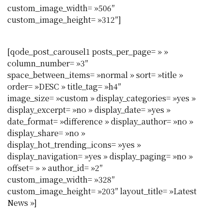
custom_image_width= »506″
custom_image_height= »312″]
[qode_post_carousel1 posts_per_page= » »
column_number= »3″
space_between_items= »normal » sort= »title »
order= »DESC » title_tag= »h4″
image_size= »custom » display_categories= »yes »
display_excerpt= »no » display_date= »yes »
date_format= »difference » display_author= »no »
display_share= »no »
display_hot_trending_icons= »yes »
display_navigation= »yes » display_paging= »no »
offset= » » author_id= »2″
custom_image_width= »328″
custom_image_height= »203″ layout_title= »Latest
News »]